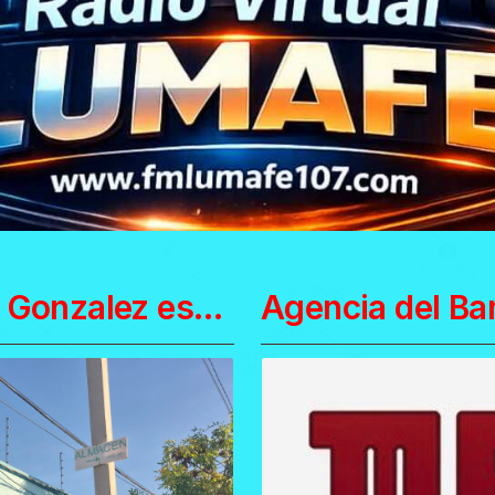
Moreno Santana Seguro SRL Dr Gonzalez esqui Rodo Florida Cel 099.66.80.78