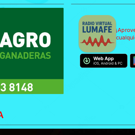
¡Aprov
cualqui
A